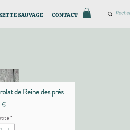
ZETTE SAUVAGE
CONTACT
olat de Reine des prés
Prix
0 €
tité
*