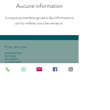
Aucune information
Lorsque ce membre ajoutera des informations
sur lui-même, vous les verrez ici.
Plan du site
Qui sommes-nous ?
Nos produits
Nos prestations
La gazette sauvage
Revue de presse
Contactez-nous
Contact
2637 Route Napoléon N85
Hameau La Trinité
05 800 Saint-Firmin
info.hautesherbes@gmail.com
06 70 04 67 46