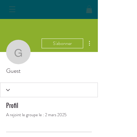
Plus d'actions
S'abonner
Guest
Guest
Profil
A rejoint le groupe le : 2 mars 2025