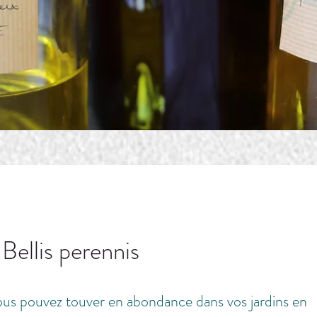
llis perennis
vous pouvez touver en abondance dans vos jardins en 