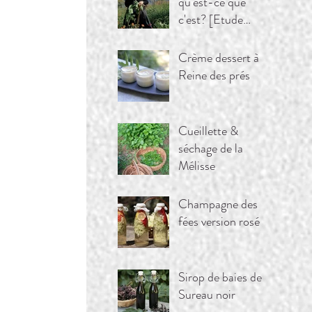
qu'est-ce que
c'est? [Etude
Massif du
Queyras]
Crème dessert à la
Reine des prés
Cueillette &
séchage de la
Mélisse
Champagne des
fées version rosé
Sirop de baies de
Sureau noir