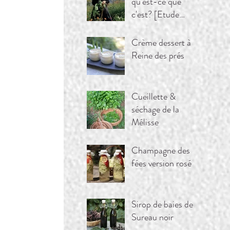
qu'est-ce que
c'est? [Etude
Massif du
Queyras]
Crème dessert à la
Reine des prés
Cueillette &
séchage de la
Mélisse
Champagne des
fées version rosé
Sirop de baies de
Sureau noir