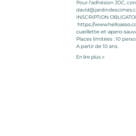
Pour l'adhésion JDC, con
david@jardindescimes.
INSCRIPTION OBLIGATOI
https://www.helloasso.c
cueillette-et-apero-sau
Places limitées : 10 pers
A partir de 10 ans. 
En lire plus >