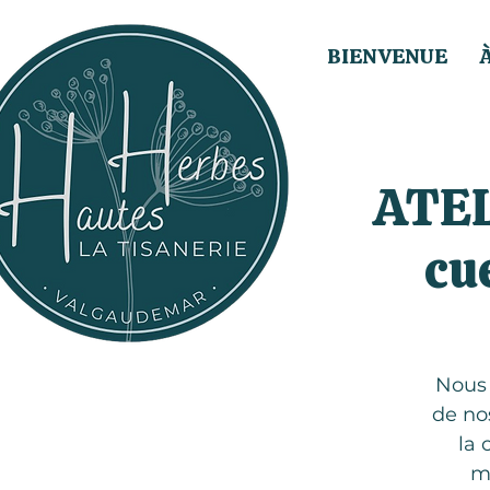
BIENVENUE
ATEL
cu
Nous 
de no
la 
m