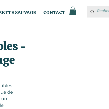
ZETTE SAUVAGE
CONTACT
les -
age
tibles
sue de
r un
e.