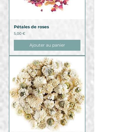
Pétales de roses
Prix
5,00 €
Ajouter au panier