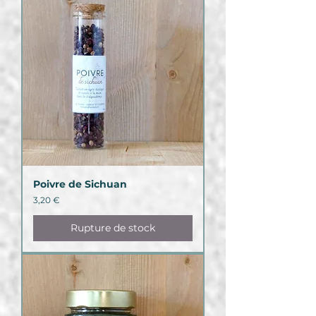
Poivre de Sichuan
Prix
3,20 €
Rupture de stock