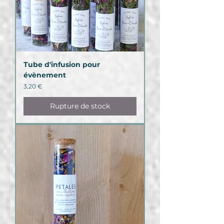
Tube d'infusion pour
évènement
Prix
3,20 €
Rupture de stock