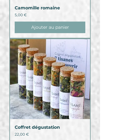
Camomille romaine
Prix
5,00 €
Ajouter au panier
Coffret dégustation
Prix
22,00 €