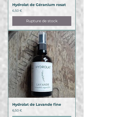
Hydrolat de Géranium rosat
Prix
6,50 €
Rupture de stock
Hydrolat de Lavande fine
Prix
6,50 €