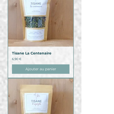
Tisane La Centenaire
Prix
6,90 €
Ajouter au panier