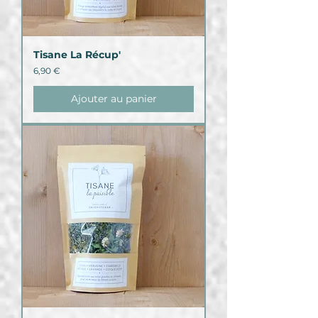
Tisane La Récup'
Prix
6,90 €
Ajouter au panier