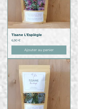
Tisane L'Espiègle
Prix
6,90 €
Ajouter au panier