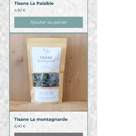
Tisane La Paisible
Prix
6,90 €
Ajouter au panier
Tisane La montagnarde
Prix
6,90 €