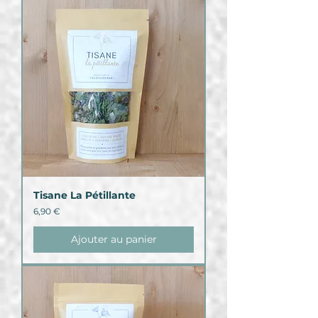
Tisane La Pétillante
Prix
6,90 €
Ajouter au panier