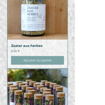
Zaatar aux herbes
Prix
6,50 €
Ajouter au panier