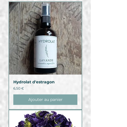
Hydrolat d'estragon
Prix
6,50 €
Ajouter au panier