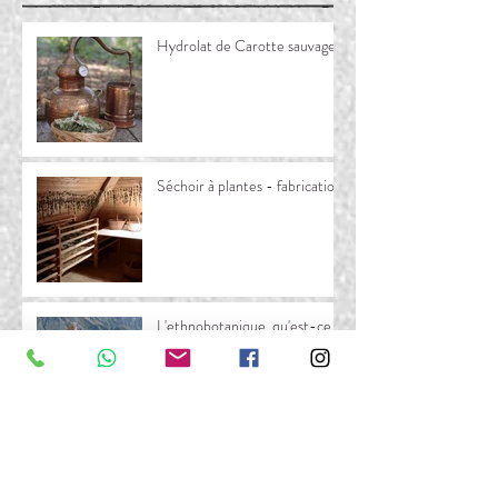
Hydrolat de Carotte sauvage
Séchoir à plantes - fabrication
L'ethnobotanique, qu'est-ce
que c'est? [Etude Massif du
Queyras]
Crème dessert à la Reine des
prés