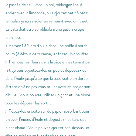
la pincée de sel. Dans un bol, mélangez l'oeuf 
entier avec la limonade, puis ajoutez petit à petit 
le mélange au saladier en remuant avec un fouet. 
La pâte doit être semblable à une pâte à crêpe 
bien lisse.
> Versez 1 à 2 cm d'huile dans une poêle à bords 
hauts (à défaut de friteuse) et faites-la chauffer.
> Trempez les fleurs dans la pâte en les tenant par 
la tige puis égouttez-les un peu et déposez-les 
dans l'huile jusqu’à ce que la pâte soit bien dorée. 
Attention à ne pas vous brûler avec les projection 
d'huile ! Vous pouvez utiliser un gant et une pince 
pour les déposer les sortir.
> Posez-les ensuite sur du papier absorbant pour 
enlever l’excès d’huile et dégustez-les tant que 
c’est chaud ! Vous pouvez ajouter par-dessus un 
filet de miel ou un filet de sirop de sureau.