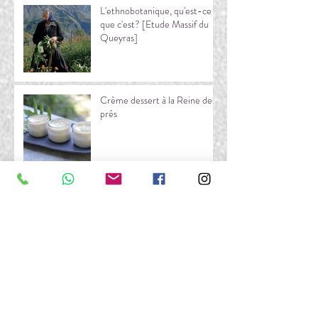
L'ethnobotanique, qu'est-ce
que c'est? [Etude Massif du
Queyras]
Crème dessert à la Reine des
prés
Cueillette & séchage de la
Mélisse
Champagne des fées version
rosé