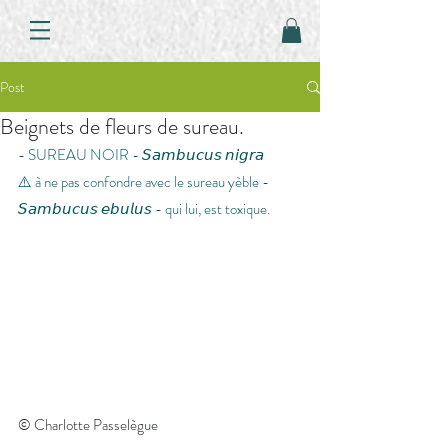
Post
Beignets de fleurs de sureau.
- SUREAU NOIR - 𝘚𝘢𝘮𝘣𝘶𝘤𝘶𝘴 𝘯𝘪𝘨𝘳𝘢
⚠️ à ne pas confondre avec le sureau yèble - 
𝘚𝘢𝘮𝘣𝘶𝘤𝘶𝘴 𝘦𝘣𝘶𝘭𝘶𝘴 - qui lui, est toxique.
© Charlotte Passelègue