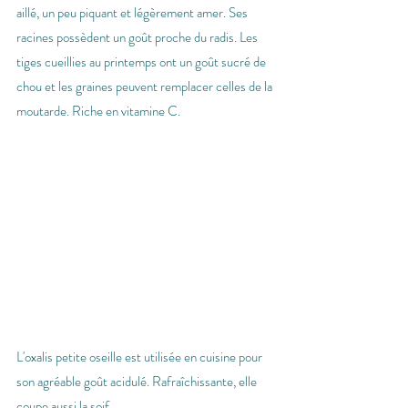
aillé, un peu piquant et légèrement amer. Ses 
racines possèdent un goût proche du radis. Les 
tiges cueillies au printemps ont un goût sucré de 
chou et les graines peuvent remplacer celles de la 
moutarde. Riche en vitamine C.
L'oxalis petite oseille est utilisée en cuisine pour 
son agréable goût acidulé. Rafraîchissante, elle 
coupe aussi la soif.